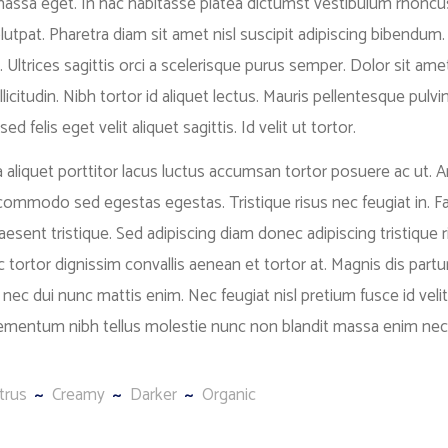
 massa eget. In hac habitasse platea dictumst vestibulum rhoncu
olutpat. Pharetra diam sit amet nisl suscipit adipiscing bibendum.
. Ultrices sagittis orci a scelerisque purus semper. Dolor sit ame
llicitudin. Nibh tortor id aliquet lectus. Mauris pellentesque pulvi
d felis eget velit aliquet sagittis. Id velit ut tortor.
a aliquet porttitor lacus luctus accumsan tortor posuere ac ut. 
 commodo sed egestas egestas. Tristique risus nec feugiat in. 
aesent tristique. Sed adipiscing diam donec adipiscing tristique r
c tortor dignissim convallis aenean et tortor at. Magnis dis partu
c dui nunc mattis enim. Nec feugiat nisl pretium fusce id velit
Elementum nibh tellus molestie nunc non blandit massa enim nec
itrus
Creamy
Darker
Organic