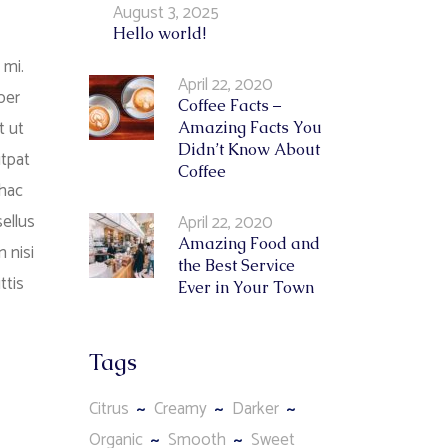
August 3, 2025
Hello world!
 mi.
April 22, 2020
per
Coffee Facts –
t ut
Amazing Facts You
Didn’t Know About
utpat
Coffee
 hac
ellus
April 22, 2020
Amazing Food and
 nisi
the Best Service
ttis
Ever in Your Town
Tags
Citrus
Creamy
Darker
Organic
Smooth
Sweet