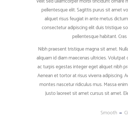
velit sed ullamcorper morbi tincidunt ornare
pellentesque elit. Sagittis purus sit amet v
aliquet risus feugiat in ante metus dictum
consectetur adipiscing elit duis tristique so
pellentesque habitant. Cras se
Nibh praesent tristique magna sit amet. Null
aliquam id diam maecenas ultricies. Volutpat
ac turpis egestas integer eget aliquet nibh pr
Aenean et tortor at risus viverra adipiscing. A
montes nascetur ridiculus mus. Massa enim ne
Justo laoreet sit amet cursus sit amet. 
Smooth
C