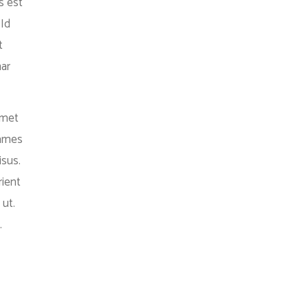
s est
 Id
t
nar
Amet
Fames
isus.
rient
 ut.
.