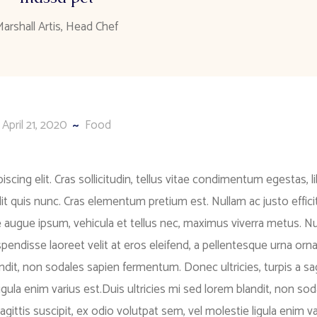
Marshall Artis, Head Chef
April 21, 2020
Food
cing elit. Cras sollicitudin, tellus vitae condimentum egestas, l
it quis nunc. Cras elementum pretium est. Nullam ac justo efficit
ue augue ipsum, vehicula et tellus nec, maximus viverra metus. N
ndisse laoreet velit at eros eleifend, a pellentesque urna orna
andit, non sodales sapien fermentum. Donec ultricies, turpis a sag
igula enim varius est.Duis ultricies mi sed lorem blandit, non sod
gittis suscipit, ex odio volutpat sem, vel molestie ligula enim va