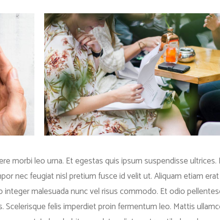
re morbi leo urna. Et egestas quis ipsum suspendisse ultrices.
r nec feugiat nisl pretium fusce id velit ut. Aliquam etiam erat 
eo integer malesuada nunc vel risus commodo. Et odio pellente
celerisque felis imperdiet proin fermentum leo. Mattis ullamc