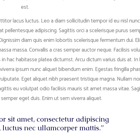
est.
titor lacus luctus. Leo a diam sollicitudin tempor id eu nisl nunc
rat pellentesque adipiscing. Sagittis orci a scelerisque purus sem
 Dignissim diam quis enim lobortis scelerisque fermentum dui. Eli
massa massa. Convallis a cras semper auctor neque. Facilisis vol
s in hac habitasse platea dictumst. Arcu dictum varius duis at. In
viverra ipsum nunc aliquet bibendum enim. Egestas fringilla phas
ulputate. Eget aliquet nibh praesent tristique magna. Nullam non
ittis eu volutpat odio facilisis mauris sit amet massa vitae. Sagi
s semper eget duis. Enim ut sem viverra aliquet.
r sit amet, consectetur adipiscing
us, luctus nec ullamcorper mattis.”