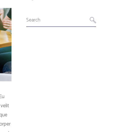
 Eu
velit
sque
orper