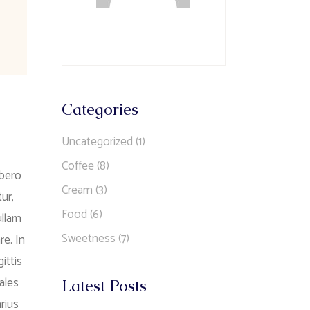
Categories
Uncategorized
(1)
Coffee
(8)
ibero
Cream
(3)
ur,
Food
(6)
ullam
Sweetness
(7)
re. In
ittis
ales
Latest Posts
rius