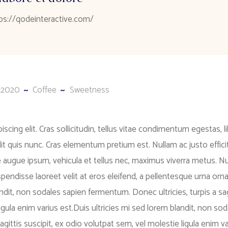
ps://qodeinteractive.com/
, 2020
Coffee
Sweetness
cing elit. Cras sollicitudin, tellus vitae condimentum egestas, l
it quis nunc. Cras elementum pretium est. Nullam ac justo efficit
ue augue ipsum, vehicula et tellus nec, maximus viverra metus. N
ndisse laoreet velit at eros eleifend, a pellentesque urna orna
andit, non sodales sapien fermentum. Donec ultricies, turpis a sag
igula enim varius est.Duis ultricies mi sed lorem blandit, non sod
gittis suscipit, ex odio volutpat sem, vel molestie ligula enim va