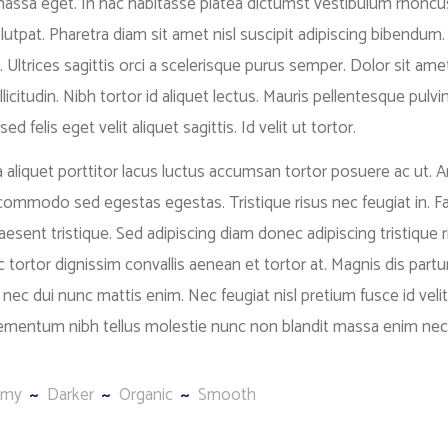
 massa eget. In hac habitasse platea dictumst vestibulum rhoncu
olutpat. Pharetra diam sit amet nisl suscipit adipiscing bibendum.
. Ultrices sagittis orci a scelerisque purus semper. Dolor sit ame
llicitudin. Nibh tortor id aliquet lectus. Mauris pellentesque pulvi
d felis eget velit aliquet sagittis. Id velit ut tortor.
a aliquet porttitor lacus luctus accumsan tortor posuere ac ut. 
 commodo sed egestas egestas. Tristique risus nec feugiat in. 
aesent tristique. Sed adipiscing diam donec adipiscing tristique r
c tortor dignissim convallis aenean et tortor at. Magnis dis partu
c dui nunc mattis enim. Nec feugiat nisl pretium fusce id velit
Elementum nibh tellus molestie nunc non blandit massa enim nec
amy
Darker
Organic
Smooth