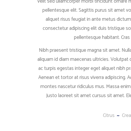
velit sed ullamcorper morbi tincidunt ornare
pellentesque elit. Sagittis purus sit amet v
aliquet risus feugiat in ante metus dictum
consectetur adipiscing elit duis tristique so
pellentesque habitant. Cras se
Nibh praesent tristique magna sit amet. Null
aliquam id diam maecenas ultricies. Volutpat
ac turpis egestas integer eget aliquet nibh pr
Aenean et tortor at risus viverra adipiscing. A
montes nascetur ridiculus mus. Massa enim ne
Justo laoreet sit amet cursus sit amet. 
Citrus
Cre