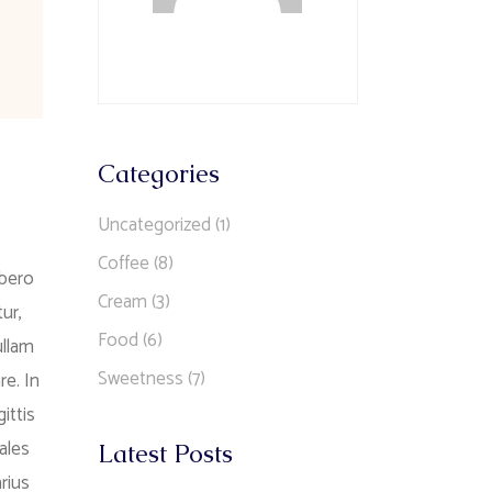
Categories
Uncategorized
(1)
Coffee
(8)
ibero
Cream
(3)
ur,
Food
(6)
ullam
Sweetness
(7)
re. In
ittis
ales
Latest Posts
rius