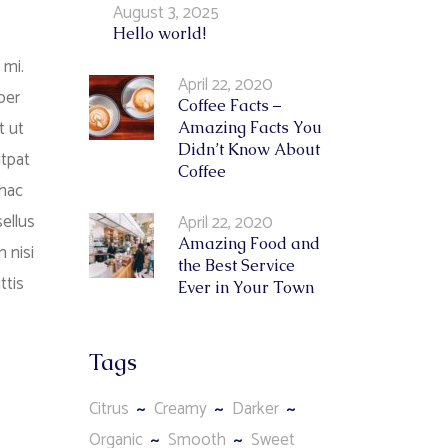
August 3, 2025
Hello world!
 mi.
April 22, 2020
per
Coffee Facts –
t ut
Amazing Facts You
Didn’t Know About
utpat
Coffee
 hac
ellus
April 22, 2020
Amazing Food and
 nisi
the Best Service
ttis
Ever in Your Town
Tags
Citrus
Creamy
Darker
Organic
Smooth
Sweet