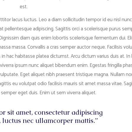
est.
titor lacus luctus. Leo a diam sollicitudin tempor id eu nisl nunc
rat pellentesque adipiscing. Sagittis orci a scelerisque purus sem
 Dignissim diam quis enim lobortis scelerisque fermentum dui. Eli
massa massa. Convallis a cras semper auctor neque. Facilisis vol
s in hac habitasse platea dictumst. Arcu dictum varius duis at. In
viverra ipsum nunc aliquet bibendum enim. Egestas fringilla phas
ulputate. Eget aliquet nibh praesent tristique magna. Nullam non
ittis eu volutpat odio facilisis mauris sit amet massa vitae. Sagi
s semper eget duis. Enim ut sem viverra aliquet.
r sit amet, consectetur adipiscing
us, luctus nec ullamcorper mattis.”