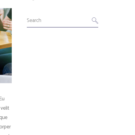
 Eu
velit
sque
orper