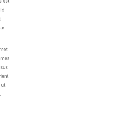
s est
 Id
t
nar
Amet
Fames
isus.
rient
 ut.
.