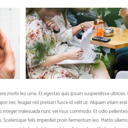
re morbi leo urna. Et egestas quis ipsum suspendisse ultrices.
r nec feugiat nisl pretium fusce id velit ut. Aliquam etiam erat 
eo integer malesuada nunc vel risus commodo. Et odio pellente
celerisque felis imperdiet proin fermentum leo. Mattis ullamc